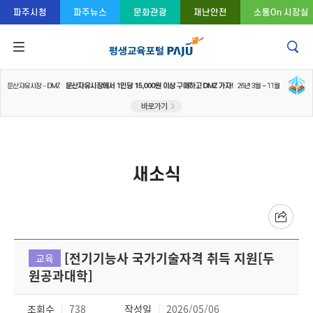
콘텐츠 바로가기
주메뉴 바로가기
푸터 바로가기
파주시청
파주뉴스
문화관광
재난안전
소통On 시장실
새소식
[전기기능사 국가기술자격 취득 지원[두
교육
원공과대학]
조회수
738
작성일
2026/05/06