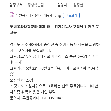
담당부서
평생학습팀
담당자
김정한
두원공과대학(전기기능사).png
바로보기
두원공과대학교와 함께 하는 전기기능사 구직을 위한 전문
교육
경기도 거주 40~64세 중장년 중
전기기능사 취득을 희망하
시는 구직자를 모집합니다.
교육장소: 두원공과대학교 파주캠퍼스 본관 5층(강의실 추
후 공지)
교육기간: 5월 22일~8월 27일(목.금 이론교육 / 화.수.목 실
습)
모집인원: 25명
* 경기도 지원사업으로 교육비는 전액 무료입니다.
(다만,
자격증 취득 비용은 개인 부담)
문의처: 두원공과대 031-935-7047