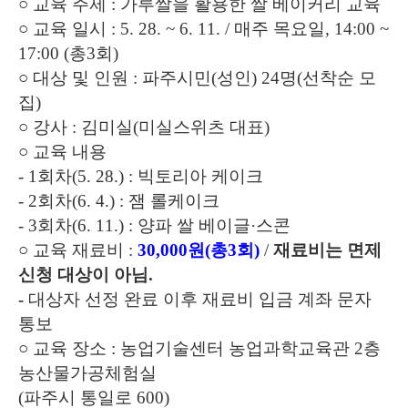
○
교육 주제
:
가루쌀을 활용한 쌀 베이커리 교육
○
교육 일시
: 5. 28. ~ 6. 11. /
매주 목요일
, 14:00 ~
17:00 (
총
3
회
)
○
대상 및 인원
:
파주시민
(
성인
) 24
명
(
선착순 모
집
)
○
강사
:
김미실
(
미실스위츠 대표
)
○
교육 내용
- 1
회차
(5. 28.) :
빅토리아 케이크
- 2
회차
(6. 4.) :
잼 롤케이크
- 3
회차
(6. 11.) :
양파 쌀 베이글
·
스콘
○
교육 재료비
:
30,000
원
(
총
3
회
)
/
재료비는 면제
신청 대상이 아님
.
-
대상자 선정 완료 이후 재료비 입금 계좌 문자
통보
○
교육 장소
:
농업기술센터 농업과학교육관
2
층
농산물가공체험실
(
파주시 통일로
600)