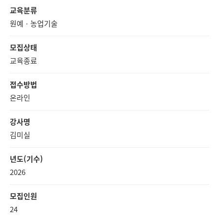
교육분류
원예ㆍ농업기술
모집상태
교육종료
접수방법
온라인
강사명
김미실
년도(기수)
2026
모집인원
24