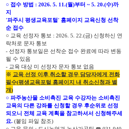
○
접수 방법
: 2026. 5. 11.(
월
)
부터
~ 5. 20.(
수
)
까
지
'
파주시 평생교육포털
'
홈페이지 교육신청 선착
순 접수
○
교육 선정자 통보
: 2026. 5. 22.(
금
)
신청하신 연
락처로 문자 통보
-
선정자 통보일은 선착순 접수 완료에 따라 변동
될 수 있음
-
교육 대상 미 선정자 문자 통보 없음
※
교육 선정 이후 취소할 경우 담당자에게 전화
필수
(
평생교육포털 홈페이지 내 취소신청과 별
개
)
○
파주농산물 소비촉진 교육 수강자는 소비촉진
교육의 다른 강좌를 신청할 경우 후순위로 선정
되오니 전체 교육 계획을 참고하셔서 신청해주세
요
.
(
붙임 파일 참조
)
○
교육 문의
:
도시농업과 농산가공팀
☎
031-940-