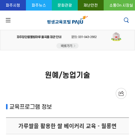
콘텐츠 바로가기
주메뉴 바로가기
푸터 바로가기
파주시청
파주뉴스
문화관광
재난안전
소통On 시장실
원예/농업기술
교육프로그램 정보
가루쌀을 활용한 쌀 베이커리 교육 - 월롱면