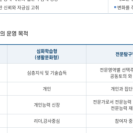
한 신뢰와 자긍심 고취
변화를 
의 운영 목적
심화학습형
전문탐구
(생활문화형)
전문영역별 선택
심층지식 및 기술습득
공동토의 와
개인
개인과 집
전문가로서 전문능력
개인능력 신장
전문능력 
리더,강사중심
참여자 