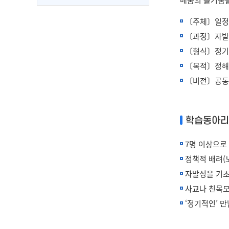
〔주체〕일정
〔과정〕자발
〔형식〕정기
〔목적〕정해진
〔비전〕공동의
학습동아리
7명 이상으로
정책적 배려(
자발성을 기초
사교나 친목모
‘정기적인’ 