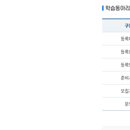
학습동아리
구
등록
등록
등록
준비
모집
문