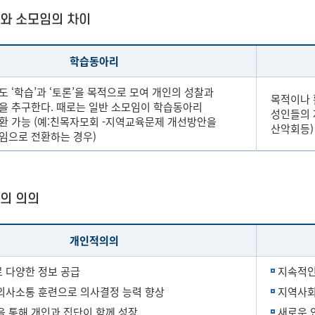
와 소모임의 차이
학습동아리
 ‘학습’과 ‘토론’을 목적으로 모여 개인의 성찰과
목적이나 
을 추구한다. 때로는 일반 소모임이 학습동아리
성인들의 
환 가능 (예:친목자모회 -지역교육문제 개선방안을
산악회등)
임으로 전환하는 경우)
의 의의
개인적의의
 다양한 정보 공급
지속적인
의사소통 훈련으로 의사결정 능력 향상
지역사회
을 통해 개인과 집단이 함께 성장
새로운 