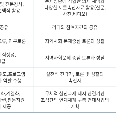
문제상황에 적합한 의제 채택과
및 전문강사,
다양한 토론촉진자료 활용(신문,
선택적 활용
사진,비디오)
 공유
리더와 참여자간의 공유
교류, 연구토론
지역사회 문제중심 토론과 성찰
지식생성,
지역사회문제 중심 토론과 성찰
보급
주도,프로그램
실천적 전략가, 토론 및 성찰의
자 역할 수행
촉진자
화,계열화,
구체적 실천과제 제시 관련기관
마련,전문지원
조직간의 연계체계 구축 연대사업의
 제공
기획