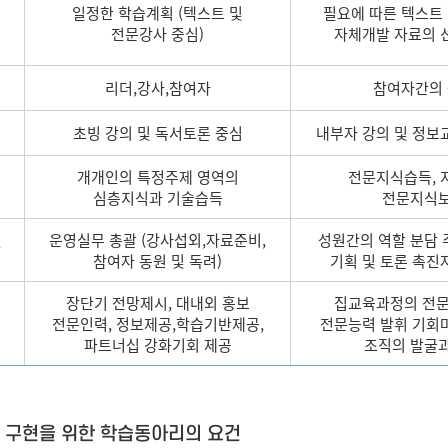
및
일정한 학습계획 (텍스트 및
필요에 따른 텍스트 
전문강사 중심)
자체개발 자료의 
용
리더,강사,참여자
참여자간의
초빙 강의 및 독서토론 중심
내부자 강의 및 정보
개개인의 특정주제 영역의
전문지식습득, 
심층지식과 기술습득
전문지식
운영실무 총괄 (강사섭외,자료준비,
성원간의 역할 분담 
할
참여자 동원 및 독려)
기획 및 토론 촉진
장단기 전망제시, 대내외 홍보
집교육과정의 전문
전문인력, 정보제공,학습기반제공,
전문능력 발휘 기회
파트너십 강화기회 제공
조직의 발굴과
 구현을 위한 학습동아리의 요건