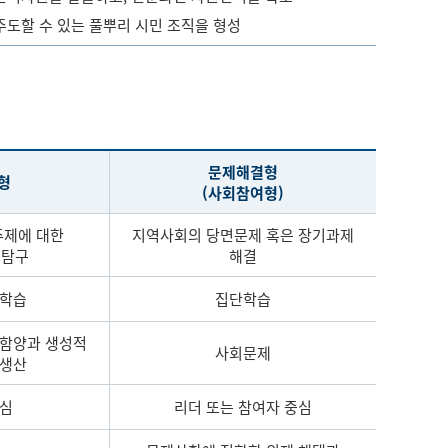
주도할 수 있는 풀뿌리 시민 조직을 형성
문제해결형
형
(사회참여형)
주제에 대한
지역사회의 당면문제 혹은 장기과제
 탐구
해결
단학습
집단학습
 함양과 생성적
사회문제
재생산
중심
리더 또는 참여자 중심