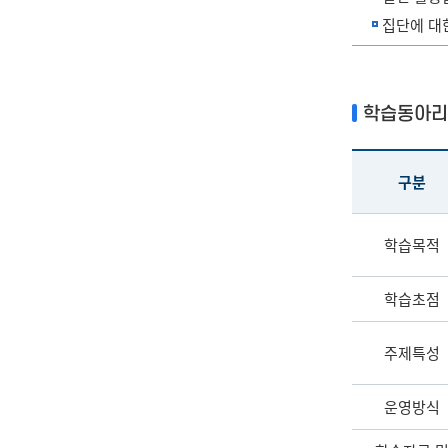
집단에 대
학습동아리
구분
학습목적
학습초점
주제특성
운영방식