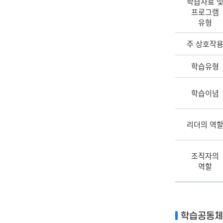
학습자료 
프로그램
유형
주 상호작
학습유형
학습이념
리더의 역
조직자의
역할
학습공동체