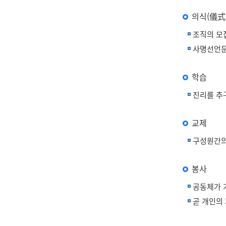
의식(儀式
조직의 모집
사명선언문
학습
진리를 추
교제
구성원간의
봉사
공동체가 
곧 개인의